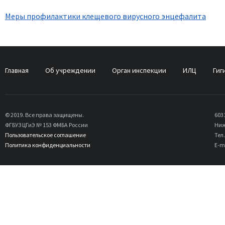
Меры профилактики клещевого вирусного энцефалита
Главная
Об учреждении
Орган инспекции
ИЛЦ
Гиг
© 2019. Все права защищены.
603
ФГБУЗ ЦГиЭ № 153 ФМБА России
Ниж
Пользовательское соглашение
Тел.
Политика конфиденциальности
E-m