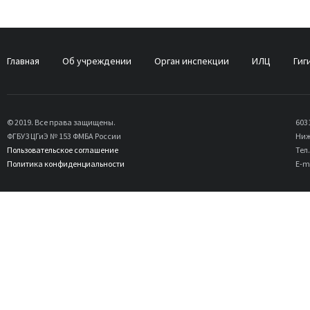
Главная
Об учреждении
Орган инспекции
ИЛЦ
Гиг
© 2019. Все права защищены.
603
ФГБУЗ ЦГиЭ № 153 ФМБА России
Ниж
Пользовательское соглашение
Тел.
Политика конфиденциальности
E-m