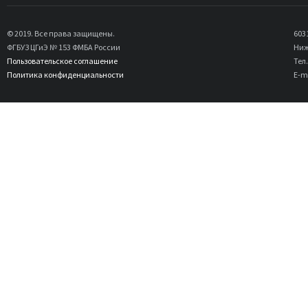
© 2019. Все права защищены.
603
ФГБУЗ ЦГиЭ № 153 ФМБА России
Ниж
Пользовательское соглашение
Тел.
Политика конфиденциальности
E-m